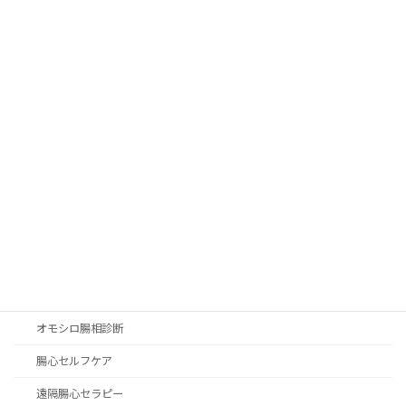
doTERRA
アロマヘッドスパ
お客様の声
お知らせ
セミナー
ゼリツィン®エリクサー
ルームサイプレス
体験会
発達障害
腸心セラピー
オモシロ腸相診断
腸心セルフケア
遠隔腸心セラピー