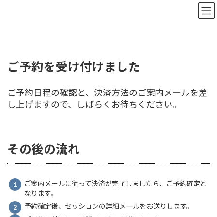
コ
ナ
ン
ビ
テ
ゲ
ン
ー
HOME
Reservation accepted
ツ
シ
へ
ョ
ス
ン
ご予約を受け付けました
キ
に
ッ
移
ご予約日程の確認と、決済方法のご案内メールを差
プ
動
し上げますので、しばらくお待ちください。
その後の流れ
ご案内メールに従って決済が完了しましたら、ご予約確定と
なります。
予約確定後、セッションの詳細メールをお送りします。